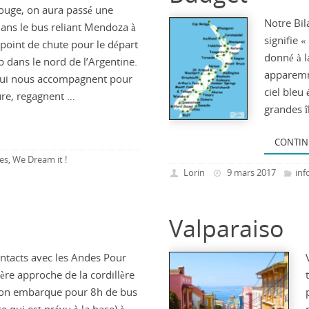
rouge, on aura passé une
Notre Bil
dans le bus reliant Mendoza à
signifie 
 point de chute pour le départ
donné à l
p dans le nord de l’Argentine.
apparemm
 qui nous accompagnent pour
ciel bleu 
ure, regagnent …
grandes î
CONTIN
les
We Dream it !
,
Lorin
9 mars 2017
inf
Valparaiso
ntacts avec les Andes Pour
ère approche de la cordillère
 on embarque pour 8h de bus