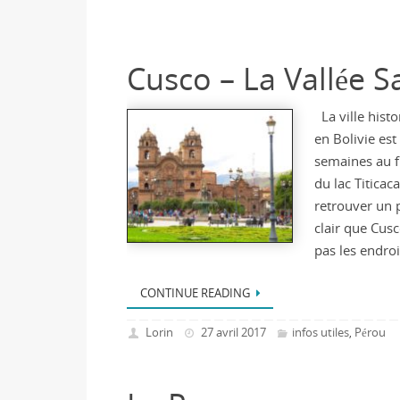
Cusco – La Vallée S
La ville hist
en Bolivie est
semaines au fr
du lac Titicac
retrouver un 
clair que Cus
pas les endro
CONTINUE READING
Lorin
27 avril 2017
infos utiles
Pérou
,