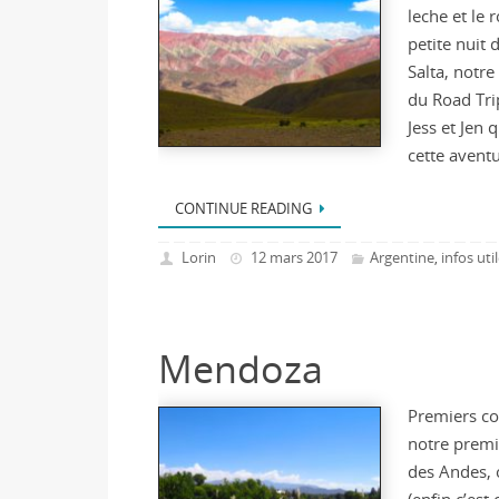
leche et le 
petite nuit 
Salta, notre
du Road Tri
Jess et Jen
cette avent
CONTINUE READING
Lorin
12 mars 2017
Argentine
infos uti
,
Mendoza
Premiers co
notre premi
des Andes,