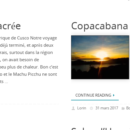
acrée
Copacabana –
orique de Cusco Notre voyage
 déjà terminé, et après deux
ais, surtout dans la région
a, on avait besoin de
peu plus de chaleur. Bon c’est
co et le Machu Picchu ne sont
its …
CONTINUE READING
Lorin
31 mars 2017
Bo