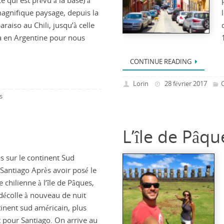
ce qui est prévu à la base) à
magnifique paysage, depuis la
araiso au Chili, jusqu’à celle
 en Argentine pour nous
CONTINUE READING
Lorin
28 février 2017
C
s
L’île de Pâqu
s sur le continent Sud
 Santiago Après avoir posé le
e chilienne à l’île de Pâques,
 décolle à nouveau de nuit
tinent sud américain, plus
 pour Santiago. On arrive au