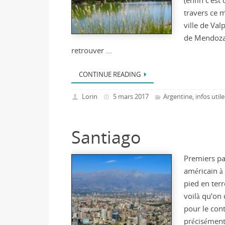
(enfin c’est 
travers ce 
ville de Valp
de Mendoza
retrouver …
CONTINUE READING
Lorin
5 mars 2017
Argentine
infos utile
,
Santiago
Premiers pa
américain à
pied en terr
voilà qu’on
pour le con
précisément