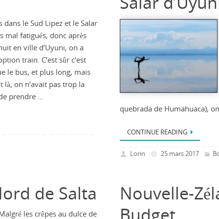
Salar d’Uyun
 dans le Sud Lipez et le Salar
s mal fatigués, donc après
uit en ville d’Uyuni, on a
ption train. C’est sûr c’est
e le bus, et plus long, mais
là, on n’avait pas trop la
de prendre …
quebrada de Humahuaca), o
CONTINUE READING
Lorin
25 mars 2017
Bo
Nord de Salta
Nouvelle-Zél
Budget
Malgré les crêpes au dulce de