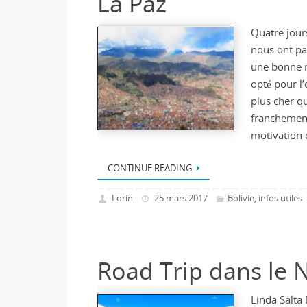
La Paz
Quatre jours
nous ont pa
une bonne n
opté pour l’o
plus cher qu
franchement 
motivation 
CONTINUE READING
Lorin
25 mars 2017
Bolivie
infos utiles
,
Road Trip dans le 
Linda Salta 