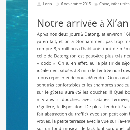
Lorin
6 novembre 2015
Chine
infos utiles
,
Notre arrivée à Xi’an
Après nos deux jours à Datong, et environ 16h
ça en fait, et on a étonnamment pas trop mal
compte 8,5 millions d’habitants tout de même
celle de Datong (on est peut-être plus très n
« dodo ». On a, en effet, eu le plaisir de sé
idéalement située, à 3 min de l’entrée nord d
nous reposer et de nous détendre. On y a vraim
sont très confortables et les chambres spacieu
sur le gâteau aura été les douches !!! Quel 
« vraies » douches, avec cabines fermées
régulière, à disposition. De plus, l’endroit éta
fait abstraction du traffic), avec son petit coi
vitrées. la petite terrasse avec la vue sur l’aven
sur un fond musical de Jack Jonhson, quel pla