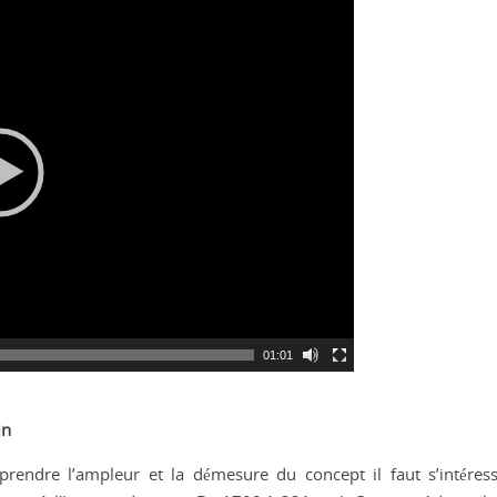
01:01
in
rendre l’ampleur et la démesure du concept il faut s’intéres