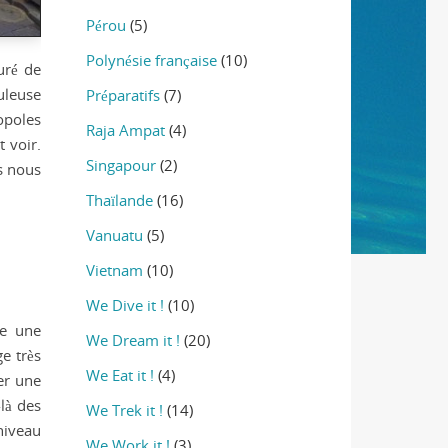
Pérou
(5)
Polynésie française
(10)
uré de
uleuse
Préparatifs
(7)
opoles
Raja Ampat
(4)
 voir.
Singapour
(2)
s nous
Thaïlande
(16)
Vanuatu
(5)
Vietnam
(10)
We Dive it !
(10)
te une
We Dream it !
(20)
e très
We Eat it !
(4)
er une
là des
We Trek it !
(14)
niveau
We Work it !
(3)