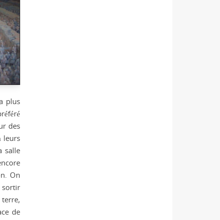
la plus
référé
ur des
 leurs
 salle
encore
on. On
sortir
 terre,
ace de