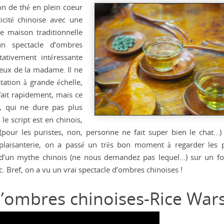
n de thé en plein coeur
icité chinoise avec une
ne maison traditionnelle
un spectacle d’ombres
tativement intéressante
reux de la madame. Il ne
ation à grande échelle,
 fait rapidement, mais ce
le, qui ne dure pas plus
le script est en chinois,
(pour les puristes, non, personne ne fait super bien le chat…) 
plaisanterie, on a passé un très bon moment à regarder les p
our d’un mythe chinois (ne nous demandez pas lequel…) sur un f
c. Bref, on a vu un vrai spectacle d’ombres chinoises !
d’ombres chinoises-Rice War