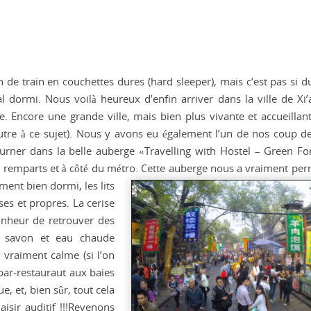
 de train en couchettes dures (hard sleeper), mais c’est pas si d
 dormi. Nous voilà heureux d’enfin arriver dans la ville de Xi’
. Encore une grande ville, mais bien plus vivante et accueillan
eutre à ce sujet). Nous y avons eu également l’un de nos coup d
journer dans la belle auberge «Travelling with Hostel – Green For
es remparts et à côté du métro. Cette auberge nous a vraiment per
ent bien dormi, les lits
ses et propres. La cerise
bonheur de retrouver des
, savon et eau chaude
it vraiment calme (si l’on
n bar-restauraut aux baies
ue, et, bien sûr, tout cela
isir auditif !!!Revenons