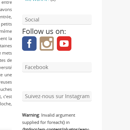
 entre
s avons
ntrée,
Social
petits
Follow us on:
, même
ent la
taines
de mets
tes de
Facebook
versité
te une
reuses
mouches
Suivez-nous sur Instagram
, c’est
loche,
Warning
: Invalid argument
supplied for foreach() in
/htdocs/wp-content/plugins/easy-