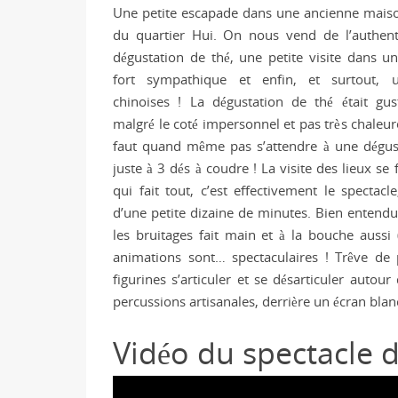
Une petite escapade dans une ancienne maiso
du quartier Hui. On nous vend de l’authent
dégustation de thé, une petite visite dans u
fort sympathique et enfin, et surtout, 
chinoises ! La dégustation de thé était gus
malgré le coté impersonnel et pas très chaleu
faut quand même pas s’attendre à une dégust
juste à 3 dés à coudre ! La visite des lieux se
qui fait tout, c’est effectivement le spectac
d’une petite dizaine de minutes. Bien entendu 
les bruitages fait main et à la bouche aussi 
animations sont… spectaculaires ! Trêve de 
figurines s’articuler et se désarticuler aut
percussions artisanales, derrière un écran blan
Vidéo du spectacle 
L