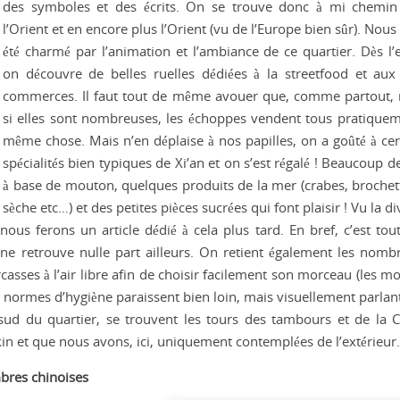
des symboles et
des écrits. On se trouve donc à mi chemin
l’Orient et en encore plus l’Orient (vu de l’Europe bien sûr). Nou
été charmé par l’animation et l’ambiance de ce quartier. Dès l’e
on découvre de belles ruelles dédiées à la streetfood et aux 
commerces. Il faut tout de même avouer que, comme partout
si elles sont nombreuses, les échoppes vendent tous pratiquem
même chose. Mais n’en déplaise à nos papilles, on a goûté à cer
spécialités bien typiques de Xi’an et on s’est régalé ! Beaucoup 
à base de mouton, quelques produits de la mer (crabes, brochet
sèche etc…) et des petites pièces sucrées qui font plaisir ! Vu la di
us ferons un article dédié à cela plus tard. En bref, c’est tou
ne retrouve nulle part ailleurs. On retient également les nomb
casses à l’air libre afin de choisir facilement son morceau (les 
os normes d’hygiène paraissent bien loin, mais visuellement parlant
 sud du quartier, se trouvent les tours des tambours et de la C
kin et que nous avons, ici, uniquement contemplées de l’extérieur.
mbres chinoises