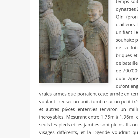
temps soit
dynasties 
Qin (pron
d’ailleurs
unifiant 
souhaite p
de sa fut
briques et
de bataille
de 700’000
quoi. Aprè
qu’ont eng
vraies armes que portaient cette armée en ter
voulant creuser un puit, tomba sur un petit tré
et autres pièces enterrées (environ un mill
incroyables. Mesurant entre 1,75m à 1,96m, c
seuls les pieds et les jambes sont
pleins. Ils o
visages différents, et la légende voudrait q