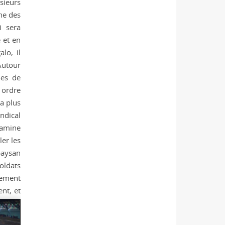
sieurs
ne des
i sera
 et en
lo, il
 Autour
ées de
 ordre
ra plus
ndical
famine
er les
paysan
soldats
lement
nt, et