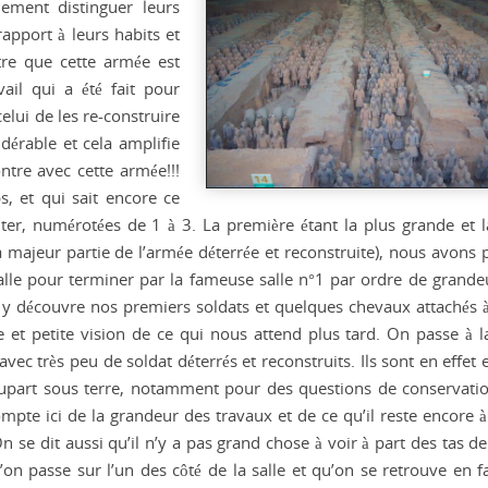
lement distinguer leurs
rapport à leurs habits et
tre que cette armée est
ail qui a été fait pour
lui de les re-construire
dérable et cela amplifie
ntre avec cette armée!!!
s, et qui sait encore ce
visiter, numérotées de 1 à 3. La première étant la plus grande et 
a majeur partie de l’armée déterrée et reconstruite), nous avons p
salle pour terminer par la fameuse salle n°1 par ordre de grande
on y découvre nos premiers soldats et quelques chevaux attachés à
 et petite vision de ce qui nous attend plus tard. On passe à la
ec très peu de soldat déterrés et reconstruits. Ils sont en effet
lupart sous terre, notamment pour des questions de conservati
mpte ici de la grandeur des travaux et de ce qu’il reste encore à 
On se dit aussi qu’il n’y a pas grand chose à voir à part des tas de
’on passe sur l’un des côté de la salle et qu’on se retrouve en f