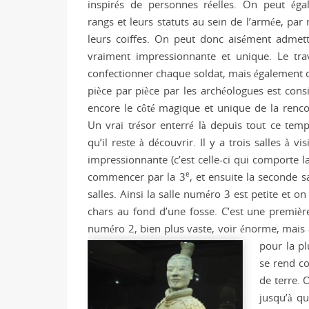
inspirés de personnes réelles. On peut éga
rangs et leurs statuts au sein de l’armée, par 
leurs coiffes. On peut donc aisément admet
vraiment impressionnante et unique. Le trav
confectionner chaque soldat, mais également ce
pièce par pièce par les archéologues est consi
encore le côté magique et unique de la renco
Un vrai trésor enterré là depuis tout ce temp
qu’il reste à découvrir. Il y a trois salles à 
impressionnante (c’est celle-ci qui comporte l
e
commencer par la 3
, et ensuite la seconde 
salles. Ainsi la salle numéro 3 est petite et 
chars au fond d’une fosse. C’est une première
numéro 2, bien plus vaste, voir énorme, mais av
pour la p
se rend co
de terre. 
jusqu’à qu