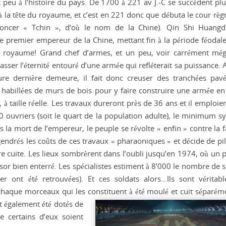
 peu à l’histoire du pays. De 1700 à 221 av J.-C se succèdent plu
à la tête du royaume, et c’est en 221 donc que débuta le cour règ
oncer « Tchin », d’où le nom de la Chine). Qin Shi Huangd
 le premier empereur de la Chine, mettant fin à la période féodale
le royaume! Grand chef d’armes, et un peu, voir carrément méga
asser l’éternité entouré d’une armée qui refléterait sa puissance.
ure dernière demeure, il fait donc creuser des tranchées pav
 habillées de murs de bois pour y faire construire une armée en
, à taille réelle. Les travaux dureront près de 36 ans et il emploie
 ouvriers (soit le quart de la population adulte), le minimum sy
s la mort de l’empereur, le peuple se révolte « enfin » contre la 
endrés les coûts de ces travaux « pharaoniques » et décide de pill
re cuite. Les lieux sombrèrent dans l’oubli jusqu’en 1974, où un 
sor bien enterré. Les spécialistes estiment à 8’000 le nombre de 
ier ont été retrouvées). Et ces soldats alors…Ils sont véritab
haque morceaux qui les constituent à été moulé et cuit séparéme
nt également été dotés de
ue certains d’eux soient