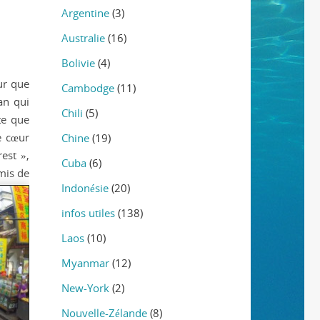
Argentine
(3)
Australie
(16)
Bolivie
(4)
ur que
Cambodge
(11)
an qui
Chili
(5)
te que
e cœur
Chine
(19)
est »,
Cuba
(6)
mis de
Indonésie
(20)
infos utiles
(138)
Laos
(10)
Myanmar
(12)
New-York
(2)
Nouvelle-Zélande
(8)