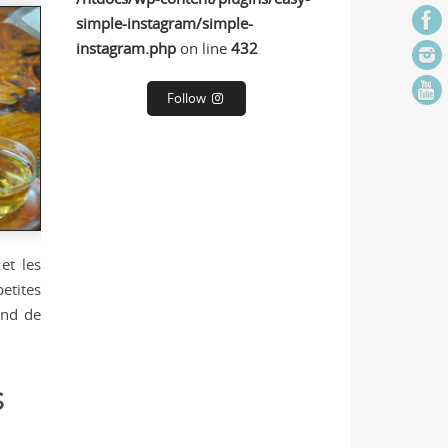
simple-instagram/simple-
instagram.php
on line
432
Follow
et les
etites
ond de
s