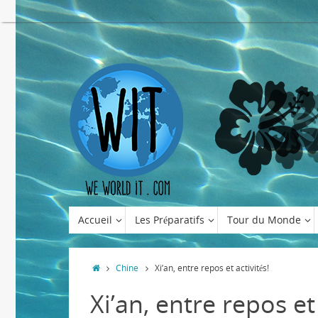
Accueil
Les Préparatifs
Tour du Monde
Chine
Xi’an, entre repos et activités!
Xi’an, entre repos et 