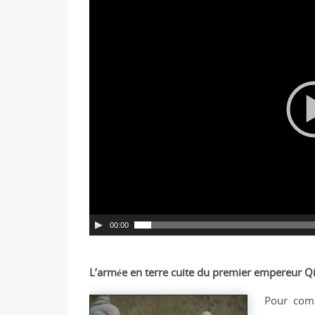
e
c
t
e
u
r
v
i
d
é
o
00:00
L’armée en terre cuite du premier empereur Q
Pour comp