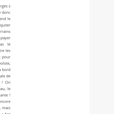
orges à
e donc
end le
quiter
rrains
 payer
as le
re les
t pour
olote,
u bord
cale de
e ! On
au, le
ante !
 encore
, mais