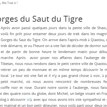
s
We Trek it !
,
orges du Saut du Tigre
Après avoir passé quelques jours dans la petite ville de Shaxi
voilà fin prêt pour entamer deux jours de trek dans les magni
Gorges du Saut du Tigre. On arrive dans l’après-midi à Qiaotou, d
trek démarre, et vu l’heure on a vite fait de décider de dormir su
et de partir de bonne heure le lendemain matin pour débu
marche. Après avoir poser nos affaires dans l’auberge de 
Tibetan, nous nous rendons dans le petit centre ville de Qiaoto
retirer un peu de monnaie et en même temps découvrir le 
local. Le tour est vite fait et il n’y a pas grand chose à voir, à 
petit marché, où nous avons rencontré de nombreuses f
 coiffe noir et rose. Durant notre soirée à l’auberge, nous fais
 des quatre coins du globe, dont Michel, un belge vivant en Fra
blog à découvrir
ici
), avec qui nous avons très vite sympathisé et
en matinal et un bon petit déjeuner, nous voilà parti pour deux jo