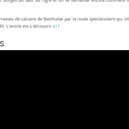
es Gorges du saut du Tigre et on se demande encore comment il 
rasses de calcaire de Baishuitai par la route spectaculaire qui si
. L’article est à découvrir
ici
!
s