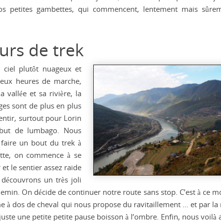
os petites gambettes, qui commencent, lentement mais sûre
urs de trek
ciel plutôt nuageux et
deux heures de marche,
 vallée et sa rivière, la
ages sont de plus en plus
ntir, surtout pour Lorin
ébut de lumbago. Nous
 faire un bout du trek à
ette, on commence à se
 et le sentier assez raide
 découvrons un très joli
 chemin. On décide de continuer notre route sans stop. C’est à ce 
e à dos de cheval qui nous propose du ravitaillement … et par l
juste une petite petite pause boisson à l’ombre. Enfin, nous voilà 