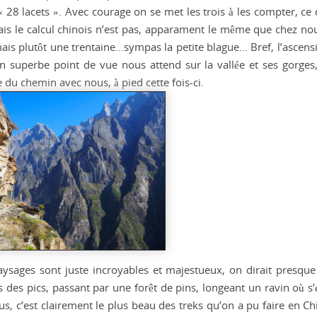
« 28 lacets ». Avec courage on se met les trois à les compter, ce
is le calcul chinois n’est pas, apparament le même que chez nou
mais plutôt une trentaine…sympas la petite blague… Bref, l’ascens
 un superbe point de vue nous attend sur la vallée et ses gorges
 du chemin avec nous, à pied cette fois-ci.
paysages sont juste incroyables et majestueux, on dirait presque
us des pics, passant par une forêt de pins, longeant un ravin où s
us, c’est clairement le plus beau des treks qu’on a pu faire en Ch