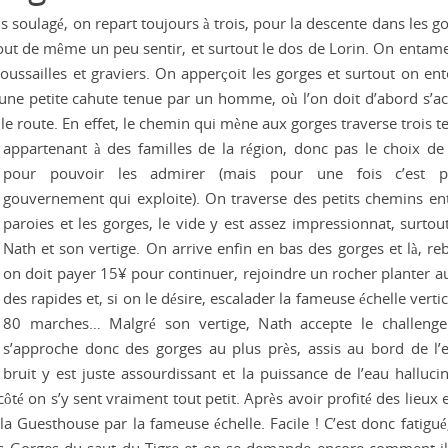
 soulagé, on repart toujours à trois, pour la descente dans les g
out de même un peu sentir, et surtout le dos de Lorin. On entam
oussailles et graviers. On apperçoit les gorges et surtout on ent
à une petite cahute tenue par un homme, où l’on doit d’abord s’ac
 route. En effet, le chemin qui mène aux gorges traverse trois te
appartenant à des familles de la région, donc pas le
choix de
pour pouvoir les admirer (mais pour une fois c’est p
gouvernement qui exploite). On traverse des petits chemins ent
paroies et les gorges, le vide y est assez impressionnat, surtou
Nath et son vertige. On arrive enfin en bas des gorges et là, reb
on doit payer 15¥ pour continuer, rejoindre un rocher planter a
des rapides et, si on le désire, escalader la fameuse échelle verti
80 marches… Malgré son vertige, Nath accepte le challeng
s’approche donc des gorges au plus près, assis au bord de l’e
bruit y est juste assourdissant et la puissance de l’eau hallucin
 côté on s’y sent vraiment tout petit. Après avoir profité des lieux
la Guesthouse par la fameuse échelle. Facile ! C’est donc fatigué