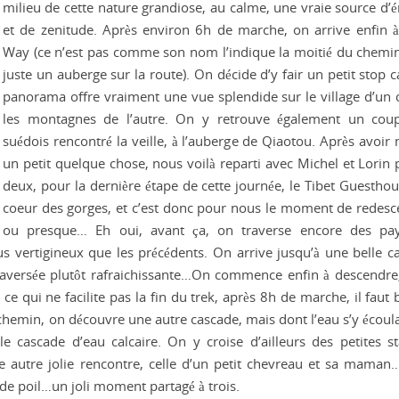
ilieu de cette nature grandiose, au calme, une vraie source d’é
et de zenitude. Après environ 6h de marche, on arrive enfin à 
Way (ce n’est pas comme son nom l’indique la moitié du chemi
juste un auberge sur la route). On décide d’y fair un petit stop 
panorama offre vraiment une vue splendide sur le village d’un c
les montagnes de l’autre. On y retrouve également un cou
suédois rencontré la veille, à l’auberge de Qiaotou. Après avoir
un petit quelque chose, nous voilà reparti avec Michel et Lorin p
deux, pour la dernière étape de cette journée, le Tibet Guesthou
coeur des gorges, et c’est donc pour nous le moment de redesc
ou presque… Eh oui, avant ça, on traverse encore des pa
lus vertigineux que les précédents. On arrive jusqu’à une belle c
 traversée plutôt rafraichissante…On commence enfin à descendre
ce qui ne facilite pas la fin du trek, après 8h de marche, il faut 
 chemin, on découvre une autre cascade, mais dont l’eau s’y écoul
e cascade d’eau calcaire. On y croise d’ailleurs des petites st
ne autre jolie rencontre, celle d’un petit chevreau et sa maman
 de poil…un joli moment partagé à trois.