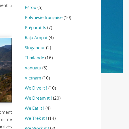
ment à
Pérou
(5)
Polynésie française
(10)
Préparatifs
(7)
Raja Ampat
(4)
Singapour
(2)
Thaïlande
(16)
Vanuatu
(5)
Vietnam
(10)
We Dive it !
(10)
We Dream it !
(20)
We Eat it !
(4)
moment
We Trek it !
(14)
a même
arrivés
We Work it !
(3)