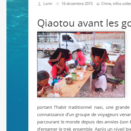
Lorin
16 décembre 2015
Chine
infos utile
,
Qiaotou avant les g
portant l’habit traditionnel naxi, une grande
connaissance d’un groupe de voyageurs venant
parcourant le monde depuis des années (son 
d’entamer le trek ensemble. Après un réveil bi