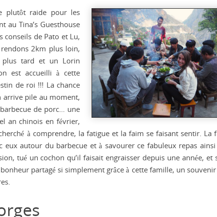
 plutôt raide pour les
ant au Tina’s Guesthouse
s conseils de Pato et Lu,
 rendons 2km plus loin,
 plus tard et un Lorin
 est accueilli à cette
stin de roi !!! La chance
n arrive pile au moment,
r barbecue de porc… une
el an chinois en février,
cherché à comprendre, la fatigue et la faim se faisant sentir. La 
ec eux autour du barbecue et à savourer ce fabuleux repas ainsi
sion, tué un cochon qu’il faisait engraisser depuis une année, et 
e bonheur partagé si simplement grâce à cette famille, un souvenir
es.
orges