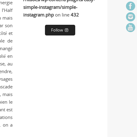
nergie
simple-instagram/simple-
l’Half
instagram.php
on line
432
n mais
car son
Follow
ôté et
ple de
 mangé
lié en
se, au
endre,
ysages
ascade
, mais
bien le
ant est
ations
… on a