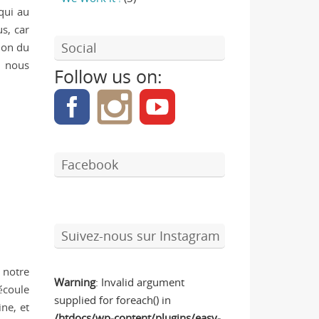
 qui au
s, car
Social
ion du
, nous
Follow us on:
Facebook
Suivez-nous sur Instagram
 notre
Warning
: Invalid argument
’écoule
supplied for foreach() in
ine, et
/htdocs/wp-content/plugins/easy-