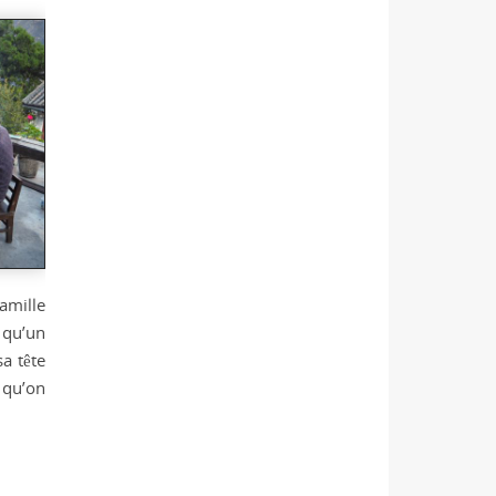
famille
 qu’un
sa tête
 qu’on