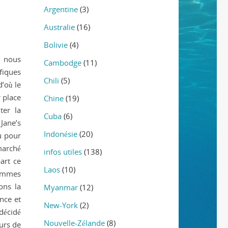
Argentine
(3)
Australie
(16)
Bolivie
(4)
, nous
Cambodge
(11)
fiques
Chili
(5)
’où le
r place
Chine
(19)
ter la
Cuba
(6)
Jane’s
Indonésie
(20)
u pour
marché
infos utiles
(138)
part ce
Laos
(10)
emmes
ons la
Myanmar
(12)
nce et
New-York
(2)
 décidé
Nouvelle-Zélande
(8)
urs de