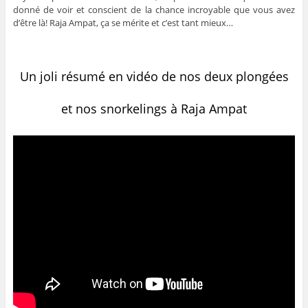
donné de voir et conscient de la chance incroyable que vous avez
d’être là! Raja Ampat, ça se mérite et c’est tant mieux…
Un joli résumé en vidéo de nos deux plongées
et nos snorkelings à Raja Ampat