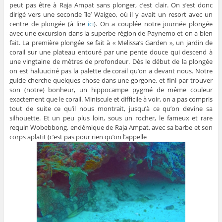
peut pas être à Raja Ampat sans plonger, c’est clair. On s’est donc
dirigé vers une seconde île’ Waigeo, où il y avait un resort avec un
centre de plongée (à lire
ici
). On a couplée notre journée plongée
avec une excursion dans la superbe région de Paynemo et on a bien
fait. La première plongée se fait à « Melissa’s Garden », un jardin de
corail sur une plateau entouré par une pente douce qui descend à
une vingtaine de mètres de profondeur. Dès le début de la plongée
on est haluuciné pas la palette de corail qu’on a devant nous. Notre
guide cherche quelques chose dans une gorgone, et fini par trouver
son (notre) bonheur, un hippocampe pygmé de même couleur
exactement que le corail. Miniscule et difficile à voir, on a pas compris
tout de suite ce qu’il nous montrait, jusqu’à ce qu’on devine sa
silhouette. Et un peu plus loin, sous un rocher, le fameux et rare
requin Wobebbong, endémique de Raja Ampat, avec sa barbe et son
corps aplatit (c’est pas pour rien qu’on l’appelle