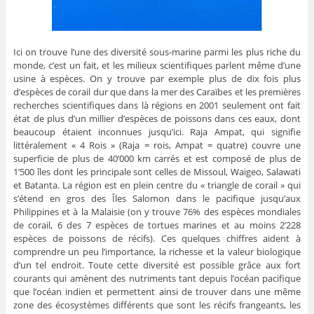
Ici on trouve l’une des diversité sous-marine parmi les plus riche du
monde, c’est un fait, et les milieux scientifiques parlent même d’une
usine à espèces. On y trouve par exemple plus de dix fois plus
d’espèces de corail dur que dans la mer des Caraïbes et les premières
recherches scientifiques dans là régions en 2001 seulement ont fait
état de plus d’un millier d’espèces de poissons dans ces eaux, dont
beaucoup étaient inconnues jusqu’ici. Raja Ampat, qui signifie
littéralement « 4 Rois » (Raja = rois, Ampat = quatre) couvre une
superficie de plus de 40’000 km carrés et est composé de plus de
1’500 îles dont les principale sont celles de Missoul, Waigeo, Salawati
et Batanta. La région est en plein centre du « triangle de corail » qui
s’étend en gros des Îles Salomon dans le pacifique jusqu’aux
Philippines et à la Malaisie (on y trouve 76% des espèces mondiales
de corail, 6 des 7 espèces de tortues marines et au moins 2’228
espèces de poissons de récifs). Ces quelques chiffres aident à
comprendre un peu l’importance, la richesse et la valeur biologique
d’un tel endroit. Toute cette diversité est possible grâce aux fort
courants qui amènent des nutriments tant depuis l’océan pacifique
que l’océan indien et permettent ainsi de trouver dans une même
zone des écosystèmes différents que sont les récifs frangeants, les