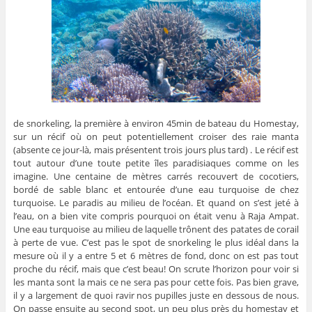
de snorkeling, la première à environ 45min de bateau du Homestay,
sur un récif où on peut potentiellement croiser des raie manta
(absente ce jour-là, mais présentent trois jours plus tard) . Le récif est
tout autour d’une toute petite îles paradisiaques comme on les
imagine. Une centaine de mètres carrés recouvert de cocotiers,
bordé de sable blanc et entourée d’une eau turquoise de chez
turquoise. Le paradis au milieu de l’océan. Et quand on s’est jeté à
l’eau, on a bien vite compris pourquoi on était venu à Raja Ampat.
Une eau turquoise au milieu de laquelle trônent des patates de corail
à perte de vue. C’est pas le spot de snorkeling le plus idéal dans la
mesure où il y a entre 5 et 6 mètres de fond, donc on est pas tout
proche du récif, mais que c’est beau! On scrute l’horizon pour voir si
les manta sont la mais ce ne sera pas pour cette fois. Pas bien grave,
il y a largement de quoi ravir nos pupilles juste en dessous de nous.
On passe ensuite au second spot, un peu plus près du homestay et