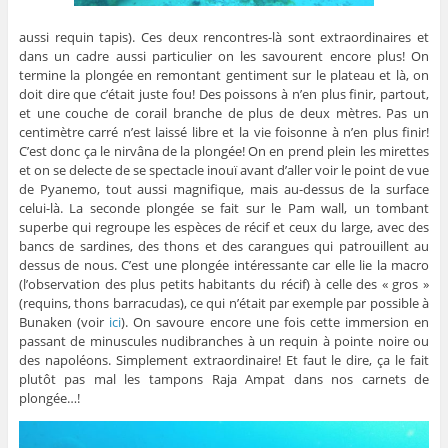
aussi requin tapis). Ces deux rencontres-là sont extraordinaires et
dans un cadre aussi particulier on les savourent encore plus! On
termine la plongée en remontant gentiment sur le plateau et là, on
doit dire que c’était juste fou! Des poissons à n’en plus finir, partout,
et une couche de corail branche de plus de deux mètres. Pas un
centimètre carré n’est laissé libre et la vie foisonne à n’en plus finir!
C’est donc ça le nirvâna de la plongée! On en prend plein les mirettes
et on se delecte de se spectacle inouï avant d’aller voir le point de vue
de Pyanemo, tout aussi magnifique, mais au-dessus de la surface
celui-là. La seconde plongée se fait sur le Pam wall, un tombant
superbe qui regroupe les espèces de récif et ceux du large, avec des
bancs de sardines, des thons et des carangues qui patrouillent au
dessus de nous. C’est une plongée intéressante car elle lie la macro
(l’observation des plus petits habitants du récif) à celle des « gros »
(requins, thons barracudas), ce qui n’était par exemple par possible à
Bunaken (voir
ici
). On savoure encore une fois cette immersion en
passant de minuscules nudibranches à un requin à pointe noire ou
des napoléons. Simplement extraordinaire! Et faut le dire, ça le fait
plutôt pas mal les tampons Raja Ampat dans nos carnets de
plongée…!