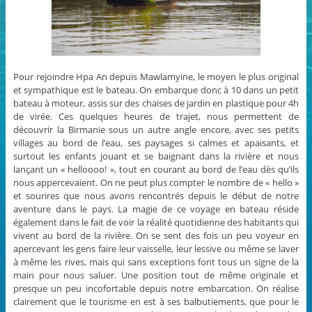
Pour rejoindre Hpa An depuis Mawlamyine, le moyen le plus original
et sympathique est le bateau. On embarque donc à 10 dans un petit
bateau à moteur, assis sur des chaises de jardin en plastique pour 4h
de virée. Ces quelques heures de trajet, nous permettent de
découvrir la Birmanie sous un autre angle encore, avec ses petits
villages au bord de l’eau, ses paysages si calmes et apaisants, et
surtout les enfants jouant et se baignant dans la rivière et nous
lançant un « helloooo! », tout en courant au bord de l’eau dès qu’ils
nous appercevaient. On ne peut plus compter le nombre de « hello »
et sourires que nous avons rencontrés depuis le début de notre
aventure dans le pays. La magie de ce voyage en bateau réside
également dans le fait de voir la réalité quotidienne des habitants qui
vivent au bord de la rivière. On se sent des fois un peu voyeur en
apercevant les gens faire leur vaisselle, leur lessive ou même se laver
à même les rives, mais qui sans exceptions font tous un signe de la
main pour nous saluer. Une position tout de même originale et
presque un peu incofortable depuis notre embarcation. On réalise
clairement que le tourisme en est à ses balbutiements, que pour le