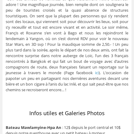
adore ! Une magnifique journée, bien remplie dont on soulignera le
peu de touristes croisés et la quasi absence de structures
touristiques. On sent que la plupart des personnes qui s’y rendent
sont des locaux, qui viennent soit pour découvrir les lieux, soit pour
s’y receuillir et tout est encore vivant et en activité. Le soir même,
Françis et Roxanne s’en vont à Bago et nous les rejoindront le
lendemain à Yangon, où on s’est donné RDV pour voir le nouveau
Star Wars, en 3D svp ! Pour la maudique somme de 2,50.- ! Un peu
plus tard dans la soirée, après le départ de nos deux amis, ont fait la
rencontre surprise dans notre auberge de Loïc, l’un des 3 français
rencontrés à Bangkok et qui fait un bout de voyage avec d’autres
compagnons de route, deux françaises faisant un reportage sur la
jeunesse à travers le monde (Page facebook
ici
). L’occasion de
papoter un peu en partageant nos dernières aventures devant une
bière et un bon cigare à l’anis du lac Inlé, et qui sait peut-être que nos
chemins se recroiseront encore… !
Infos utiles et Galeries Photos
Bateau Mawlamyine-Hpa An
: 12$ depuis le port central et 10$
depuis notre guesthouse avec un petit bateau à moteur.