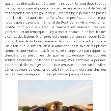
spa, on va dire qu’ils sont à peine moins doux. Un peu déçu tout de
même, car on pensait pouvoir un peu se relaxer au bord de l’eau et
des cascades, mais malgré la foule, une très belle journée de passée
au milieu d’une nature bien préservée et respectée. Au retour, le bus
nous dépose devant le mémorial du Pont de la rivière Kwai, on en
profite donc pour le visiter. Le cimetière est vraiment très bien
entretenu, et on remarque qu’il y a encore beaucoup de familles des
victimes des légions étrangères qui viennent encore s’y recueillir. On
poursuit avec la visite du cimetière chinois, une toute autre histoire.
On dirait que le site est laissé à l’abandon, c’est sale et les pierres
tombales sont vraiments usés, un sacré changement par rapport au
cimetière des prisonniers de guerres occidentaux (surtout des
soldats américains, hollandais et anglais). Pour terminer la journée,
on décide d’aller manger sur une jolie terrasse donnant sur la rivière,
où les couleurs du coucher du soleil s’y reflètent, donnant ainsi des
teintes roses, oranges et rouges, plutôt sympa le spot quoi.