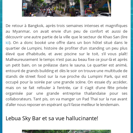
De retour à Bangkok, après trois semaines intenses et magnifiques
au Myanmar, on avait envie d’un peu de confort et aussi de
découvrir une autre partie de la ville que le secteur de Khao San (lire
ici
). On a donc booké une offre dans un bon hôtel situé dans le
quartier de Lumpini, histoire de profiter d’un standing un peu plus
élevé que d’habitude, et avec piscine sur le toit, s’il vous plaît!
Malheureusement le temps n’est pas au beau fixe ce jour-là et après
un petit bain, on se prélasse dans le sauna. Le quartier est animé,
entouré de grands building et dès le soir on trouve une multitude de
stands de street food sur la rue proche du Lumpini Park, qui est
occupé pour la soirée par une grande scène. On essaie d’y accéder,
mais on se fait refouler à l’entrée, car il s’agit d’une fête privée
organisée par une grande entreprise thaïlandaise pour ses
collaborateurs. Tant pis, on va manger un Pad Thaï sur la rue avant
d’aller nous reposer en espérant qu’il fasse meilleur le lendemain.
Lebua Sky Bar et sa vue hallucinante!