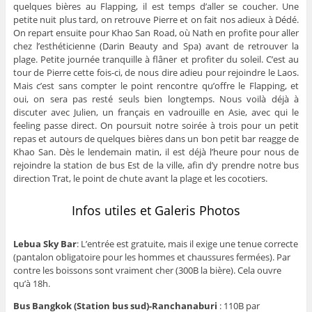
quelques bières au Flapping, il est temps d’aller se coucher. Une
petite nuit plus tard, on retrouve Pierre et on fait nos adieux à Dédé.
On repart ensuite pour Khao San Road, où Nath en profite pour aller
chez l’esthéticienne (Darin Beauty and Spa) avant de retrouver la
plage. Petite journée tranquille à flâner et profiter du soleil. C’est au
tour de Pierre cette fois-ci, de nous dire adieu pour rejoindre le Laos.
Mais c’est sans compter le point rencontre qu’offre le Flapping, et
oui, on sera pas resté seuls bien longtemps. Nous voilà déjà à
discuter avec Julien, un français en vadrouille en Asie, avec qui le
feeling passe direct. On poursuit notre soirée à trois pour un petit
repas et autours de quelques bières dans un bon petit bar reagge de
Khao San. Dès le lendemain matin, il est déjà l’heure pour nous de
rejoindre la station de bus Est de la ville, afin d’y prendre notre bus
direction Trat, le point de chute avant la plage et les cocotiers.
Infos utiles et Galeris Photos
Lebua Sky Bar
: L’entrée est gratuite, mais il exige une tenue correcte
(pantalon obligatoire pour les hommes et chaussures fermées). Par
contre les boissons sont vraiment cher (300B la bière). Cela ouvre
qu’à 18h.
Bus Bangkok (Station bus sud)-Ranchanaburi
: 110B par