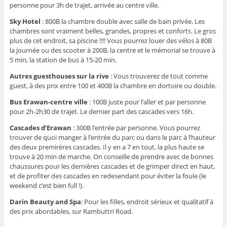
personne pour 3h de trajet, arrivée au centre ville.
Sky Hotel
: 800B la chambre double avec salle de bain privée. Les
chambres sont vraiment belles, grandes, propres et conforts. Le gros
plus de cet endroit, sa piscine !!!! Vous pourrez louer des vélos à 80B
la journée ou des scooter à 200B, la centre et le mémorial se trouve à
5 min, la station de bus à 15-20 min.
Autres guesthouses sur la rive
: Vous trouverez de tout comme
guest, à des prix entre 100 et 400B la chambre en dortoire ou double.
Bus Erawan-centre ville
: 100B juste pour l’aller et par personne
pour 2h-2h30 de trajet. Le dernier part des cascades vers 16h.
Cascades d’Erawan
: 300B l’entrée par personne. Vous pourrez
trouver de quoi manger à l’entrée du parc ou dans le parc à l’hauteur
des deux premirères cascades. Il y en a 7 en tout, la plus haute se
trouve à 20 min de marche. On conseille de prendre avec de bonnes
chaussures pour les dernières cascades et de grimper direct en haut,
et de profiter des cascades en redesendant pour éviter la foule (le
weekend c’est bien full !).
Darin Beauty and Spa
: Pour les filles, endroit sérieux et qualitatif à
des prix abordables, sur Rambuttri Road.