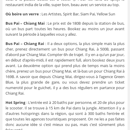
restaurant india de la ville, super bon, beau avec un service au top.
Où boire un verre
: Les Artistes, Spirit Bar, Siam Pai, Yellow Sun
Bus Pai – Chiang Mai
: Le prix est de 180B depuis la station de bus,
où un bus part toutes les heures. Bookez au moins un jour avant
suivant la période à laquelles vous y allez.
Bus Pai – Chiang Rai
: Il a deux options, la plus simple mais la plus
cher, prenez directement un bus pour Chiang Rai, à 500B, passant
d’abord par Chiang Mai. Compter 6h de trajet. Il y en a qu’un par jour,
en début d’après-midi, il est rapidement full, alors bookez deux jours
avant. La deuxième option qui prend plus de temps mais la moins
chère, prenez un bus pour Chiang Mai, et là-bas un pour Chiang Rai à
169B. A savoir que depuis Chiang Mai, dirigez-vous à l’agence Green
Blue, la plus grande de gare, ou vous devez prendre un ticket
numeroté pour le guichet, il y a des bus réguliers en partance pour
Chiang Rai.
Hot Spring
: L’entrée est à 20 baths par personne, et 20 de plus pour
le scooter. Il se trouve à 15 km de Pai dans la jungle. Attention il y a
d’autres hotsprings dans la région, qui sont à 300 baths l’entrée et
que toutes les agences touristiques proposent. On ne les a pas faites
donc aucune idée si c’est mieux ou pas, mais c’est sûrement plus
fréquenté.