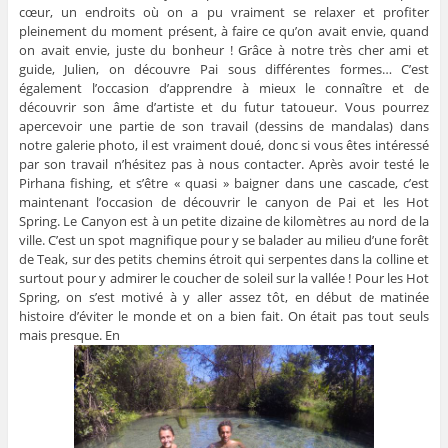
cœur, un endroits où on a pu vraiment se relaxer et profiter
pleinement du moment présent, à faire ce qu’on avait envie, quand
on avait envie, juste du bonheur ! Grâce à notre très cher ami et
guide, Julien, on découvre Pai sous différentes formes… C’est
également l’occasion d’apprendre à mieux le connaître et de
découvrir son âme d’artiste et du futur tatoueur. Vous pourrez
apercevoir une partie de son travail (dessins de mandalas) dans
notre galerie photo, il est vraiment doué, donc si vous êtes intéressé
par son travail n’hésitez pas à nous contacter. Après avoir testé le
Pirhana fishing, et s’être « quasi » baigner dans une cascade, c’est
maintenant l’occasion de découvrir le canyon de Pai et les Hot
Spring. Le Canyon est à un petite dizaine de kilomètres au nord de la
ville. C’est un spot magnifique pour y se balader au milieu d’une forêt
de Teak, sur des petits chemins étroit qui serpentes dans la colline et
surtout pour y admirer le coucher de soleil sur la vallée ! Pour les Hot
Spring, on s’est motivé à y aller assez tôt, en début de matinée
histoire d’éviter le monde et on a bien fait. On était pas tout seuls
mais presque. En