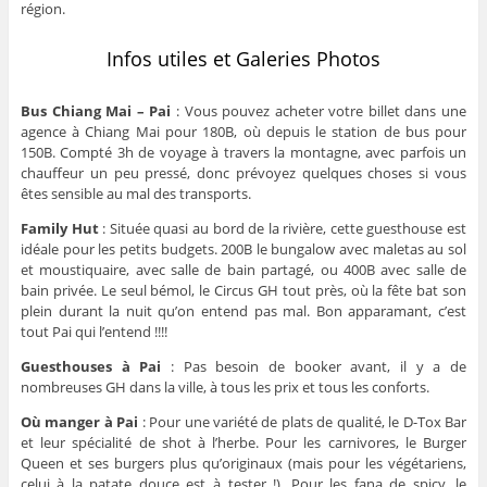
région.
Infos utiles et Galeries Photos
Bus Chiang Mai – Pai
: Vous pouvez acheter votre billet dans une
agence à Chiang Mai pour 180B, où depuis le station de bus pour
150B. Compté 3h de voyage à travers la montagne, avec parfois un
chauffeur un peu pressé, donc prévoyez quelques choses si vous
êtes sensible au mal des transports.
Family Hut
: Située quasi au bord de la rivière, cette guesthouse est
idéale pour les petits budgets. 200B le bungalow avec maletas au sol
et moustiquaire, avec salle de bain partagé, ou 400B avec salle de
bain privée. Le seul bémol, le Circus GH tout près, où la fête bat son
plein durant la nuit qu’on entend pas mal. Bon apparamant, c’est
tout Pai qui l’entend !!!!
Guesthouses à Pai
: Pas besoin de booker avant, il y a de
nombreuses GH dans la ville, à tous les prix et tous les conforts.
Où manger à Pai
: Pour une variété de plats de qualité, le D-Tox Bar
et leur spécialité de shot à l’herbe. Pour les carnivores, le Burger
Queen et ses burgers plus qu’originaux (mais pour les végétariens,
celui à la patate douce est à tester !). Pour les fana de spicy, le