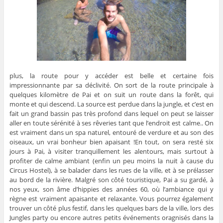
plus, la route pour y accéder est belle et certaine fois
impressionnante par sa déclivité. On sort de la route principale à
quelques kilomètre de Pai et on suit un route dans la forêt, qui
monte et qui descend. La source est perdue dans la jungle, et c’est en
fait un grand bassin pas très profond dans lequel on peut se laisser
aller en toute sérénité à ses rêveries tant que l’endroit est calme.. On
est vraiment dans un spa naturel, entouré de verdure et au son des
oiseaux, un vrai bonheur bien apaisant !En tout, on sera resté six
jours à Pai, à visiter tranquillement les alentours, mais surtout à
profiter de calme ambiant (enfin un peu moins la nuit à cause du
Circus Hostel), à se balader dans les rues de la ville, et à se prélasser
au bord de la rivière. Malgré son côté touristique, Pai a su gardé, à
nos yeux, son âme d’hippies des années 60, où l’ambiance qui y
règne est vraiment apaisante et relaxante. Vous pourrez également
trouver un côté plus festif, dans les quelques bars de la ville, lors des
Jungles party ou encore autres petits événements oragnisés dans la