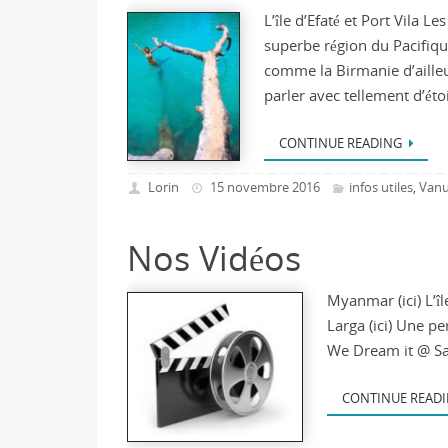
L’île d’Efaté et Port Vila L
superbe région du Pacifiqu
comme la Birmanie d’ailleu
parler avec tellement d’éto
CONTINUE READING
Lorin
15 novembre 2016
infos utiles
Vanu
,
Nos Vidéos
Myanmar (ici) L’îl
Larga (ici) Une pe
We Dream it @ Sal
CONTINUE READ