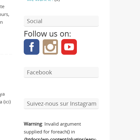
tte
ours,
Social
en
Follow us on:
Facebook
aya
 (ici)
Suivez-nous sur Instagram
Warning
: Invalid argument
supplied for foreach() in
/htdocs/wp-content/plugins/easy-