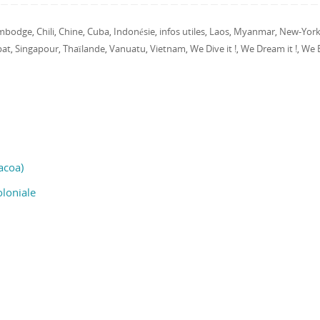
mbodge
Chili
Chine
Cuba
Indonésie
infos utiles
Laos
Myanmar
New-Yor
,
,
,
,
,
,
,
,
pat
Singapour
Thaïlande
Vanuatu
Vietnam
We Dive it !
We Dream it !
We E
,
,
,
,
,
,
,
acoa)
oloniale