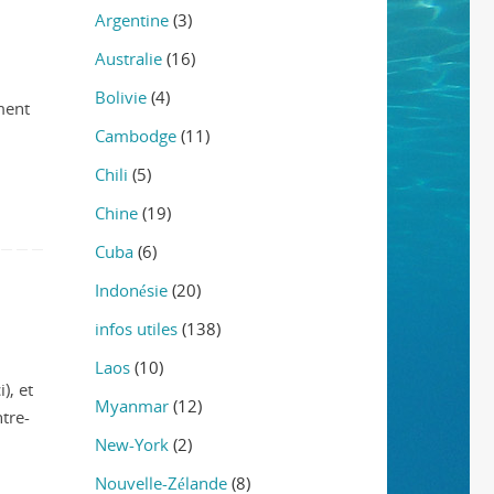
Argentine
(3)
Australie
(16)
Bolivie
(4)
ment
Cambodge
(11)
Chili
(5)
Chine
(19)
Cuba
(6)
Indonésie
(20)
infos utiles
(138)
Laos
(10)
), et
Myanmar
(12)
ntre-
New-York
(2)
Nouvelle-Zélande
(8)