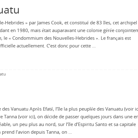
uatu
e-Hebrides » par James Cook, et constitué de 83 îles, cet archipel
ant en 1980, mais était auparavant une colonie gérée conjointe
e, le « Condommium des Nouvelles-Hebrides ». Le français est
fficielle actuellement. C’est donc pour cette …
atu
 des Vanuatu Après Efaté, l’île la plus peuplée des Vanuatu (voir ici
re Tanna (voir ici), on décide de passer quelques jours dans une e
able, un peu plus au nord, sur l’île d’Espiritu Santo et sa capitale
n prend l’avion depuis Tanna, on …