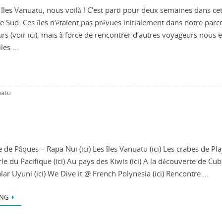
es îles Vanuatu, nous voilà ! C’est parti pour deux semaines dans ce
e Sud. Ces îles n’étaient pas prévues initialement dans notre parc
rs (voir ici), mais à force de rencontrer d’autres voyageurs nous 
iles …
atu
e de Pâques – Rapa Nui (ici) Les îles Vanuatu (ici) Les crabes de Pl
rle du Pacifique (ici) Au pays des Kiwis (ici) A la découverte de Cuba
ar Uyuni (ici) We Dive it @ French Polynesia (ici) Rencontre …
ING