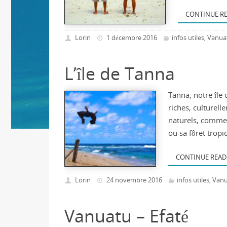
CONTINUE R
Lorin
1 décembre 2016
infos utiles
Vanua
,
L’île de Tanna
Tanna, notre île 
riches, culturell
naturels, comme 
ou sa fôret trop
CONTINUE READ
Lorin
24 novembre 2016
infos utiles
Vanu
,
Vanuatu – Efaté