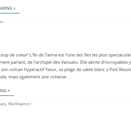
EADING
tu
coup de coeur! L’île de Tanna est l’une des îles les plus spectaculai
ement parlant, de l’archipel des Vanuatu. Elle abrite d’incroyables 
son volcan hyperactif Yasur, sa plage de sable blanc à Port Resol
icale, mais également une richesse …
ING
atu
We Dream it !
,