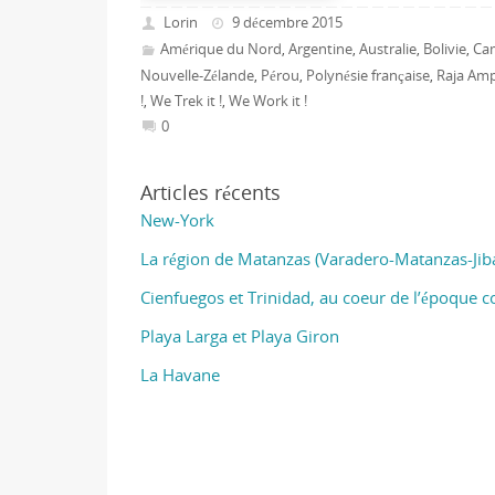
Lorin
9 décembre 2015
Amérique du Nord
Argentine
Australie
Bolivie
Ca
,
,
,
,
Nouvelle-Zélande
Pérou
Polynésie française
Raja Am
,
,
,
!
We Trek it !
We Work it !
,
,
0
Articles récents
New-York
La région de Matanzas (Varadero-Matanzas-Jib
Cienfuegos et Trinidad, au coeur de l’époque c
Playa Larga et Playa Giron
La Havane