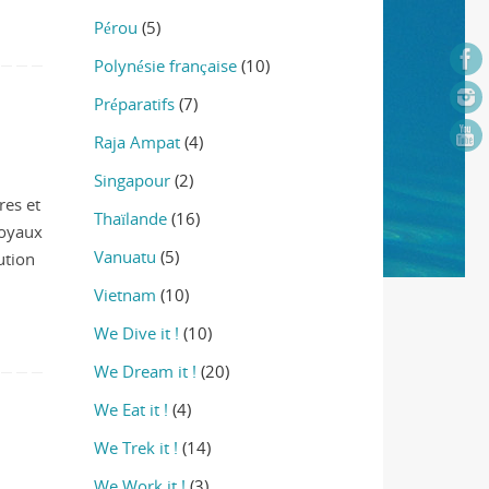
Pérou
(5)
Polynésie française
(10)
Préparatifs
(7)
Raja Ampat
(4)
Singapour
(2)
res et
Thaïlande
(16)
joyaux
Vanuatu
(5)
ution
Vietnam
(10)
We Dive it !
(10)
We Dream it !
(20)
We Eat it !
(4)
We Trek it !
(14)
We Work it !
(3)