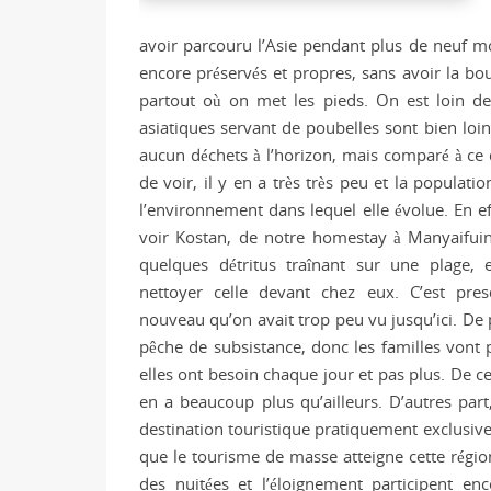
avoir parcouru l’Asie pendant plus de neuf mo
encore préservés et propres, sans avoir la bou
partout où on met les pieds. On est loin de
asiatiques servant de poubelles sont bien loin
aucun déchets à l’horizon, mais comparé à ce q
de voir, il y en a très très peu et la populati
l’environnement dans lequel elle évolue. En ef
voir Kostan, de notre homestay à Manyaifui
quelques détritus traînant sur une plage, 
nettoyer celle devant chez eux. C’est pr
nouveau qu’on avait trop peu vu jusqu’ici. De p
pêche de subsistance, donc les familles vont 
elles ont besoin chaque jour et pas plus. De ce 
en a beaucoup plus qu’ailleurs. D’autres part,
destination touristique pratiquement exclusiv
que le tourisme de masse atteigne cette région
des nuitées et l’éloignement participent en