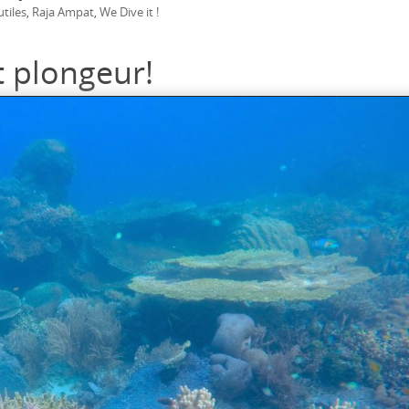
utiles
Raja Ampat
We Dive it !
,
,
t plongeur!