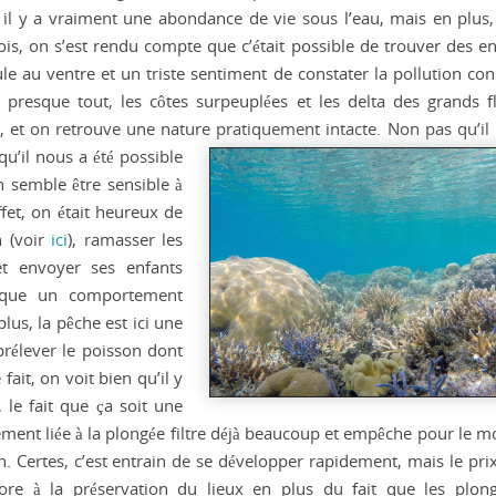
il y a vraiment une abondance de vie sous l’eau, mais en plus,
is, on s’est rendu compte que c’était possible de trouver des en
le au ventre et un triste sentiment de constater la pollution con
 presque tout, les côtes surpeuplées et les delta des grands f
, et on retrouve une nature pratiquement intacte. Non pas qu’il n
u’il nous a été possible
on semble être sensible à
fet, on était heureux de
n (voir
ici
), ramasser les
et envoyer ses enfants
esque un comportement
lus, la pêche est ici une
prélever le poisson dont
fait, on voit bien qu’il y
 le fait que ça soit une
ement liée à la plongée filtre déjà beaucoup et empêche pour le 
. Certes, c’est entrain de se développer rapidement, mais le prix
core à la préservation du lieux en plus du fait que les plon