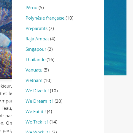
Pérou
(5)
Polynésie française
(10)
Préparatifs
(7)
Raja Ampat
(4)
Singapour
(2)
Thaïlande
(16)
Vanuatu
(5)
Vietnam
(10)
kieur,
We Dive it !
(10)
t et le
a Ampat
We Dream it !
(20)
l’eau,
We Eat it !
(4)
oir par
We Trek it !
(14)
on. On
 part,
We Work it !
(3)