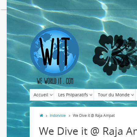
Accueil
Les Préparatifs
Tour du Monde
Indonésie
We Dive it @ Raja Ampat
We Dive it @ Raja 