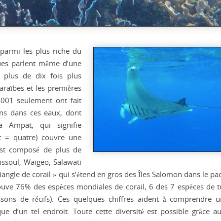
 parmi les plus riche du
iques parlent même d’une
 plus de dix fois plus
araïbes et les premières
2001 seulement ont fait
ons dans ces eaux, dont
ja Ampat, qui signifie
at = quatre) couvre une
est composé de plus de
Missoul, Waigeo, Salawati
riangle de corail » qui s’étend en gros des Îles Salomon dans le pa
trouve 76% des espèces mondiales de corail, 6 des 7 espèces de t
ons de récifs). Ces quelques chiffres aident à comprendre 
que d’un tel endroit. Toute cette diversité est possible grâce au