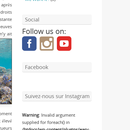
 après
droits
Social
stante
leuves
Follow us on:
’y ait
Facebook
Suivez-nous sur Instagram
moment
Warning
: Invalid argument
 élevé
supplied for foreach() in
gueurs
/htdocs/wp-content/plugins/easy-