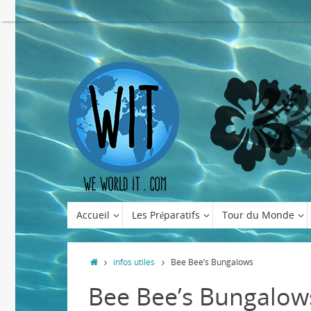
Accueil
Les Préparatifs
Tour du Monde
infos utiles
Bee Bee’s Bungalows
Bee Bee’s Bungalow