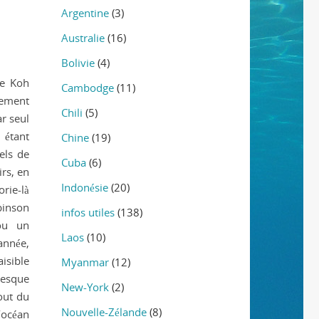
Argentine
(3)
Australie
(16)
Bolivie
(4)
de Koh
Cambodge
(11)
tement
Chili
(5)
ar seul
 étant
Chine
(19)
els de
Cuba
(6)
rs, en
Indonésie
(20)
rie-là
obinson
infos utiles
(138)
ou un
Laos
(10)
année,
isible
Myanmar
(12)
presque
New-York
(2)
out du
Nouvelle-Zélande
(8)
l’océan