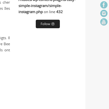
s cher
simple-instagram/simple-
s îles
instagram.php
on line
432
Follow
gts. Il
re Bee
ls ont