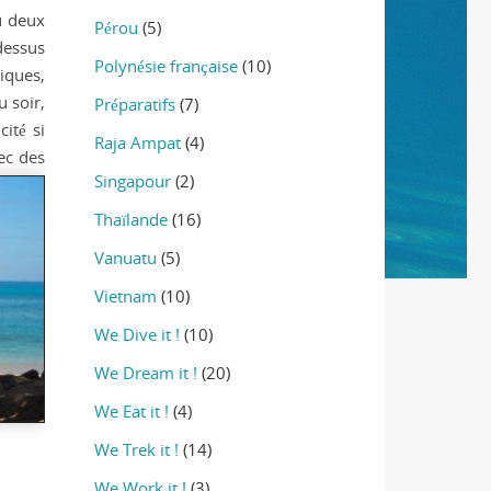
u deux
Pérou
(5)
dessus
Polynésie française
(10)
iques,
u soir,
Préparatifs
(7)
ité si
Raja Ampat
(4)
ec des
Singapour
(2)
Thaïlande
(16)
Vanuatu
(5)
Vietnam
(10)
We Dive it !
(10)
We Dream it !
(20)
We Eat it !
(4)
We Trek it !
(14)
We Work it !
(3)