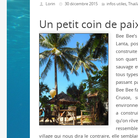
Lorin
30 décembre 2015
infos utiles
Thaï
,
Un petit coin de pai
Bee Bee’s
Lanta, pos
construite 
son quart
sauvage et
tous types
passant pa
Bee Bee fa
Crusoë, 
environnem
a construi
qu’on rêve
ressembler
village qui nous dira le contraire, elle semblai