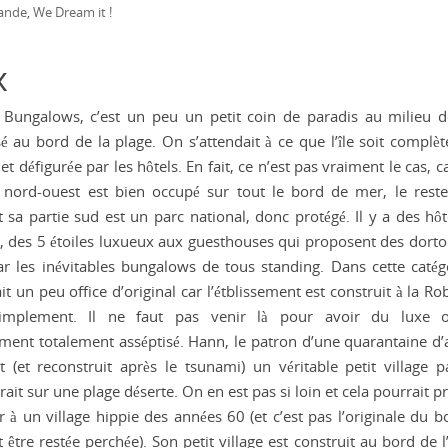
lande
We Dream it !
,
x
 Bungalows, c’est un peu un petit coin de paradis au milieu 
é au bord de la plage. On s’attendait à ce que l’île soit complè
et défigurée par les hôtels. En fait, ce n’est pas vraiment le cas, c
 nord-ouest est bien occupé sur tout le bord de mer, le reste
 sa partie sud est un parc national, donc protégé. Il y a des hôt
, des 5 étoiles luxueux aux guesthouses qui proposent des dortoi
r les inévitables bungalows de tous standing. Dans cette catégo
it un peu office d’original car l’étblissement est construit à la R
simplement. Il ne faut pas venir là pour avoir du luxe 
ent totalement asséptisé. Hann, le patron d’une quarantaine d’
t (et reconstruit après le tsunami) un véritable petit village pa
rait sur une plage déserte. On en est pas si loin et cela pourrait 
 à un village hippie des années 60 (et c’est pas l’originale du b
t être restée perchée). Son petit village est construit au bord de 