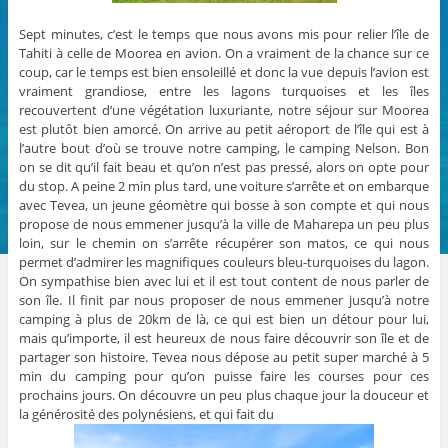
Sept minutes, c’est le temps que nous avons mis pour relier l’île de
Tahiti à celle de Moorea en avion. On a vraiment de la chance sur ce
coup, car le temps est bien ensoleillé et donc la vue depuis l’avion est
vraiment grandiose, entre les lagons turquoises et les îles
recouvertent d’une végétation luxuriante, notre séjour sur Moorea
est plutôt bien amorcé. On arrive au petit aéroport de l’île qui est à
l’autre bout d’où se trouve notre camping, le camping Nelson. Bon
on se dit qu’il fait beau et qu’on n’est pas pressé, alors on opte pour
du stop. A peine 2 min plus tard, une voiture s’arrête et on embarque
avec Tevea, un jeune géomètre qui bosse à son compte et qui nous
propose de nous emmener jusqu’à la ville de Maharepa un peu plus
loin, sur le chemin on s’arrête récupérer son matos, ce qui nous
permet d’admirer les magnifiques couleurs bleu-turquoises du lagon.
On sympathise bien avec lui et il est tout content de nous parler de
son île. Il finit par nous proposer de nous emmener jusqu’à notre
camping à plus de 20km de là, ce qui est bien un détour pour lui,
mais qu’importe, il est heureux de nous faire découvrir son île et de
partager son histoire. Tevea nous dépose au petit super marché à 5
min du camping pour qu’on puisse faire les courses pour ces
prochains jours. On découvre un peu plus chaque jour la douceur et
la générosité des polynésiens, et qui fait du