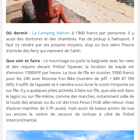
Où dormir
:
Le Camping Nelson
à 1’800 francs par personne. Il y
aussi des dortoires et des chambres. Pas de pickup à l’aéroport, il
faut s’y rendre par ses propres moyens, stop ou bus selon l’heure
d’arrivée des ferry qui viennent de Tahiti.
Que voir et faire
: Le nourrisage ou juste la baignade avec les raies
et des requins devant l’Hôtel Tipanier, la location de kayak est
d’environ 1’000XPF par heure. Le tour de l’île en scooter, 5’000 francs
pour les 24h avec Moorea Fun Bike (numéro de Jeff: + 689 87 709
695). Il suffit de l’appeler et il viendra vous livrer le scoot n’importe où
sur l’île. Il y a quelques jolies activités à faire sur l’île, que cela soit dans
le lagon ou sur l’île même, comme des marches, notamment celle de
la route des ananas ou du col des trois Pinus (1h30 aller-retour, mais
d’autres marches de 5-7h aussi), mais aussi de beaux points de vue
ou encore le centre de secours de tortues à côté de l’hôtel
Intercontinental.