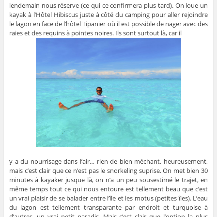
lendemain nous réserve (ce qui ce confirmera plus tard). On loue un
kayak à l’Hôtel Hibiscus juste à côté du camping pour aller rejoindre
le lagon en face de l’hôtel Tipanier où il est possible de nager avec des
raies et des requins à pointes noires. Ils sont surtout là, car il
y a du nourrisage dans l’air… rien de bien méchant, heureusement,
mais c’est clair que ce n’est pas le snorkeling suprise. On met bien 30
minutes à kayaker jusque là, on n’a un peu sousestimé le trajet, en
même temps tout ce qui nous entoure est tellement beau que c’est
un vrai plaisir de se balader entre l’île et les motus (petites îles). L’eau
du lagon est tellement transparante par endroit et turquoise à
d’autres, un vrai petit paradis. Mais c’est clair que l’option la plus