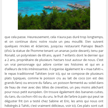
que cela passe. Heureusement, cela n’aura pas duré trop longtemps,
et on continue donc notre route un peu mouillé. S’en suivent
quelques rincées et éclaircies, jusqu’au restaurant Painapo Beach
(d’où la statue de l’homme tenant un ananas juste devant), tenu par
Ronald, un polynésien de 69 ans, ayant 7 enfants dont le dernier qui
a 2 ans, propriétaire de plusieurs hectars tout autour de nous. C’est
un vrai personnage qui adore conter ses histoires et qui en a
d’ailleurs de très intéressantes. Il organise également le « maa tahiti »,
le repas traditionnel Tahitien (voir ici), qui se compose de plusieurs
plats typiques, comme le poisson cru au lait de coco (on est des
grands fans) ou encore du fafaru, un poisson fermenté au soleil dans
de l’eau de mer avec des têtes de crevettes, un peu moins aléchant
pour nous petit européen. On trouve également des bananes cuites,
du taro, du cochon rôti ou du uru, le fruit de l’arbre à pain qui peut se
déguster frit (on a testé chez Sabine et Eric, les amis qui nous ont
hébérgés à Tahiti, c’est vraiment délicieux, voir ici). Ces plats sont cuit