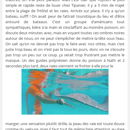
simple et rapide reste de louer chez Tipanier, il y a 5 min de trajet
entre la plage de l’Hôtel et les raies. Arrivés sur place, il n’y a qu’un
bateau, oufff ! On avait peur de l’attrait toursitique du lieu et d’être
entouré de bateaux. C’est un groupe d’américains tout
sympathiques, bière à la main et s’esclaffant au moindre poisson, on
discute deux minutes avec, mais en voyant toutes ces ombres noires
autour de nous, on ne peut s’empêcher de mettre la tête sous l’eau.
On sait qu’on ne devrait pas trop le faire avec nos otites, mais c’est
juste trop beau et on n’est pas là tous les jours, donc on ne s’écoute
pas trop un peu sur ce coup, ça serait trop frustrant pas mettre le
masque. Un des guides polynésien donne du poisson à Nath et 2
secondes plus tard, deux raies viennent se frotter à elle pour le
manger, une sensation plutôt drôle, la peau des raie est toute douce
comme du veloure, mais il faut tout de même faire attention au dare