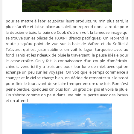
pour se mettre à l’abri et goûter leurs produits. 10 min plus tard, la
pluie s’arrête et laisse place au soleil, on reprend donc la route pour
la deuxième baie, la baie de Cook d’où on voit la fameuse image qui
se trouve sur les pièces de 100XPF (francs pacifiques). On reprend la
route jusqu’au point de vue sur la baie de Vai’are et du Sofitel à
Te’avaro, qui est juste sublime, on voit le lagon turquoise avec au
fond Tahiti et les rideaux de pluie la traversant, la pause idéale pour
le casse-croûte. On y fait la connaissance d’un couple d’américain-
chinois, venu ici il y a trois ans pour leur lune de miel, avec qui on
échange un peu sur les voyages. On voit que le temps commence à
changer et le ciel se charge bien, on décide de remonter sur le scoot
pour finir le tour avant de se faire tremper encore une fois. Bon c’est
peine perdue, quelques km plus loin, un gros ciel gris et voilà la pluie.
On s’abrite comme on peut dans une mini supertte avec des locaux
et on attend