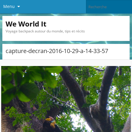
Menu
We World It
Voyage backpack autour du monde, tips et récits
capture-decran-2016-10-29-a-14-33-57