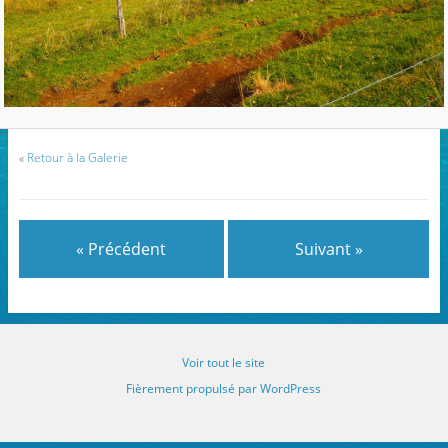
«
Retour à la Galerie
« Précédent
Suivant »
Voir tout le site
Fièrement propulsé par WordPress