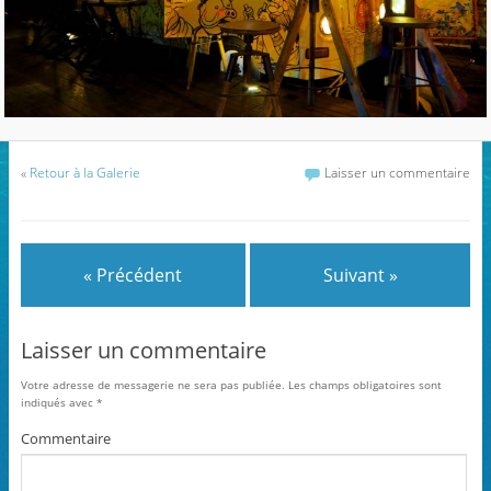
«
Retour à la Galerie
Laisser un commentaire
« Précédent
Suivant »
Laisser un commentaire
Votre adresse de messagerie ne sera pas publiée.
Les champs obligatoires sont
indiqués avec
*
Commentaire