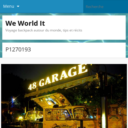
Menu
We World It
Voyage backpack autour du monde, tips et récits
P1270193