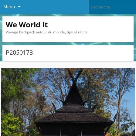
Menu
We World It
Voyage backpack autour du monde, tips et récits
P2050173