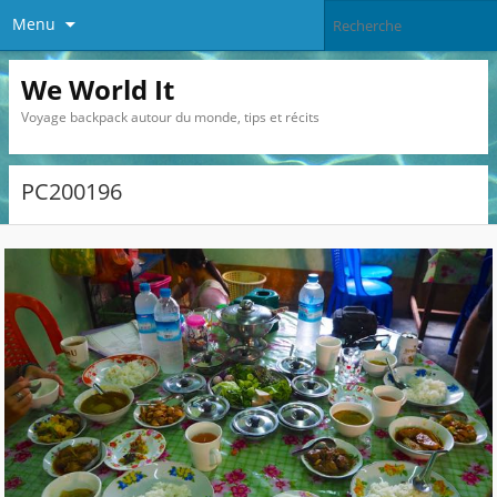
Menu
We World It
Voyage backpack autour du monde, tips et récits
PC200196